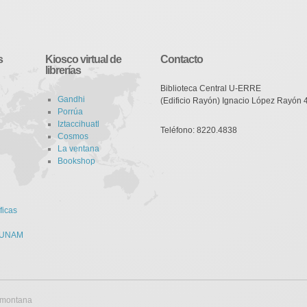
s
Kiosco virtual de
Contacto
librerías
Biblioteca Central U-ERRE
Gandhi
(Edificio Rayón) Ignacio López Rayón 
Porrúa
Iztaccihuatl
Teléfono: 8220.4838
Cosmos
La ventana
Bookshop
ficas
a UNAM
omontana