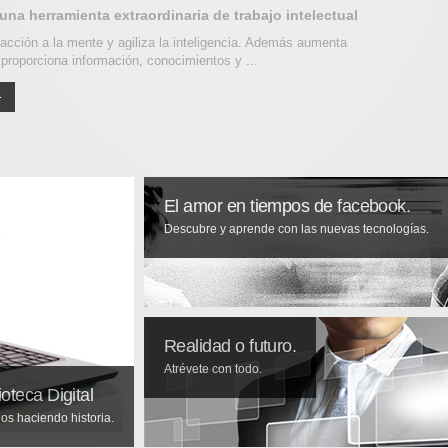
 una herramienta extraordinaria de trabajo intelectual
acción a la mente y agiliza la inteligencia. Además aumenta
 proporciona información, conocimientos y ...
El amor en tiempos de facebook.
Descubre y aprende con las nuevas tecnologías.
Realidad o futuro.
Atrévete con todo.
ioteca Digital
os haciendo historia.