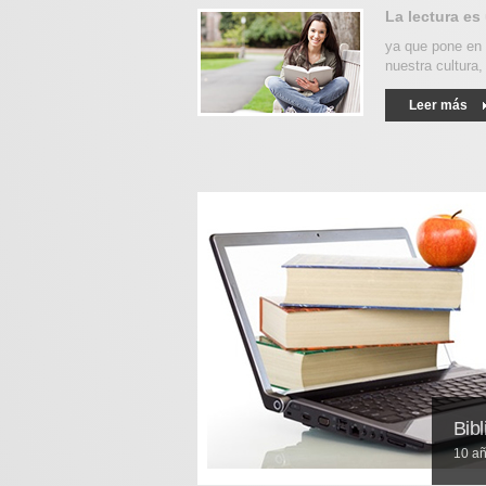
La lectura es
ya que pone en 
nuestra cultura,
Leer más
Bibl
10 añ