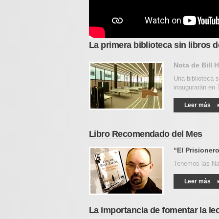
La primera biblioteca sin libros
Nota de Bill 
Una biblioteca s
inaugurarán en 
Leer más
Libro Recomendado del Mes
“El Prisioner
Tenemos las Nav
Leer más
La importancia de fomentar la le