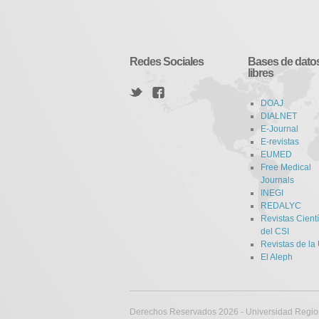
Redes Sociales
Bases de dato
libres
DOAJ
DIALNET
E-Journal
E-revistas
EUMED
Free Medical
Journals
INEGI
REDALYC
Revistas Cientí
del CSI
Revistas de l
El Aleph
Derechos Reservados 2026 - Universidad Regi