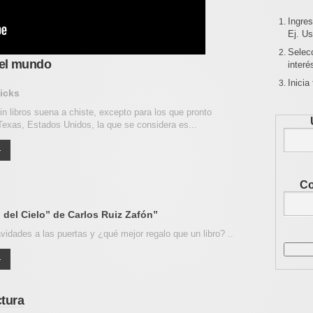
Ingres
Ej. Us
Selec
 del mundo
interé
Inicia
Hicks
in libros suena a chiste, excepto para los que pronto
Texas, Estados Unidos, la que se considera es...
Co
o del Cielo” de Carlos Ruiz Zafón”
idades a las puertas y ¿qué mejor regalo que un libro? ..
ctura