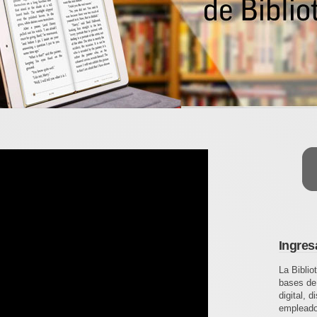
Ingresa
La Biblio
bases de
digital, 
empleado